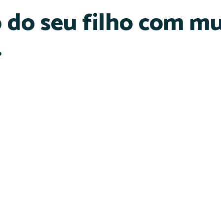
do seu filho com mu
.
Projeto: Grande ou Pequena?
Projeto: Grandes Escritores, Pequenos L
 Grandes Escritores, Pequenos Leitores –
Projeto: Grande ou pequena? – Reunião
Reunião de Pais PRÉ I e II
Infantil I e II.