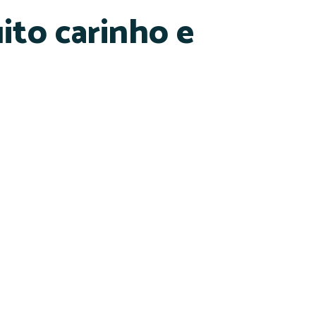
ito carinho e
eitores.
Projeto: Grandes Escritores, Pequenos Leitores.
 de Pais
Projeto – Grande ou Pequena.