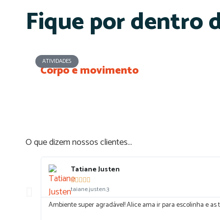
Fique por dentro 
ATIVIDADES
Corpo e movimento
O que dizem nossos clientes...
Tatiane Justen





taiane.justen.3
Ambiente super agradável! Alice ama ir para escolinha e as t