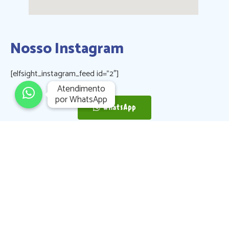
Nosso Instagram
[elfsight_instagram_feed id=”2″]
Atendimento

Atendimento

por WhatsApp
por WhatsApp
WhatsApp
(12) 3204-8869
(12)
98253-3814
© Desenvolvido por
Search Midia