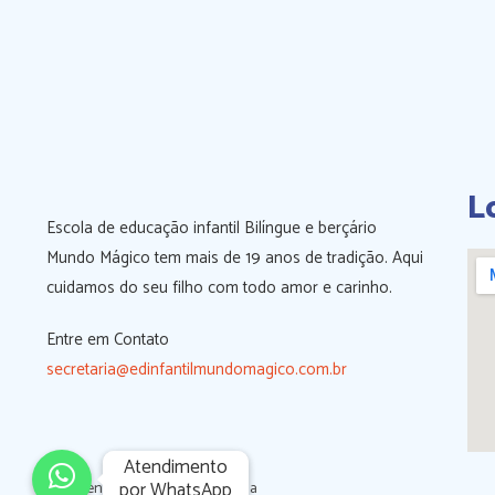
L
Escola de educação infantil Bilíngue e berçário
Mundo Mágico tem mais de 19 anos de tradição. Aqui
cuidamos do seu filho com todo amor e carinho.
Entre em Contato
secretaria@edinfantilmundomagico.com.br
Atendimento

Atendimento

por WhatsApp
por WhatsApp
© Desenvolvido por
Search Midia