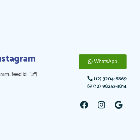
nstagram
WhatsApp
gram_feed id=”2″]
(12) 3204-8869
(12)
98253-3814