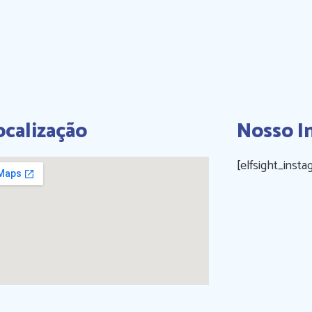
ocalização
Nosso I
[elfsight_insta